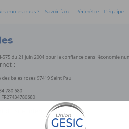
i sommes-nous ?
Savoir-faire
Périmètre
L'équipe
les
4-575 du 21 juin 2004 pour la confiance dans l’économie nu
rnet :
e des baies roses 97419 Saint Paul
434 780 680
: FR27434780680
du site Internet :