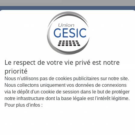
Le GESIC intervient au cœur des métiers de
l’entreprise afin d’y apporter des solutions pour de
meilleures performances opérationnelles,
financières, organisationnelles.
Le respect de votre vie privé est notre
priorité
Périmètre d’activité
Nous n'utilisons pas de cookies publicitaires sur notre site.
Nous collectons uniquement vos données de connexions
via le dépôt d'un cookie de session dans le but de protéger
Le GESIC intervient dans les secteurs agro-
notre infrastructure dont la base légale est l'intérêt légitime.
alimentaires et industriels réunionnais. Fournisseur
Pour plus d'infos :
de prestations de services ou intellectuelles, GESIC
peut aussi mettre à disposition de ses adhérents ou
clients des ressources adaptées à l’étude et à la
résolution de problématiques informatiques.