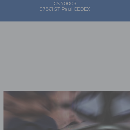
CS 70003
97861 ST Paul CEDEX